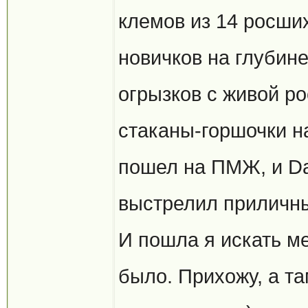
клемов из 14 росших
новичков на глубин
огрызков с живой р
стаканы-горшочки н
пошел на ПМЖ, и Da
выстрелил приличны
И пошла я искать ме
было. Прихожу, а т