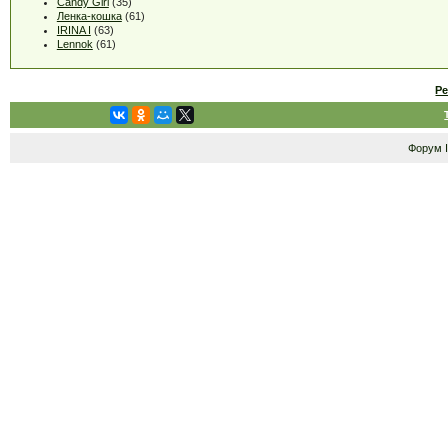
Candy Girl
(35)
Ленка-кошка
(61)
IRINA I
(63)
Lennok
(61)
Р
Форум