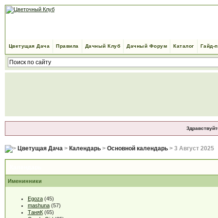
Цветущая Дача
Правила
Дачный Клуб
Дачный Форум
Каталог
Гайд-
Здравствуйт
Цветущая Дача
>
Календарь
>
Основной календарь
> 3 Август 2025
Календарь
Именинники
Egoza
(45)
mashuna
(57)
ТаняК
(65)