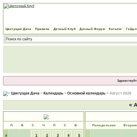
Цветущая Дача
Правила
Дачный Клуб
Дачный Форум
Каталог
Гайд-
Здравствуйт
Цветущая Дача
>
Календарь
>
Основной календарь
> Август 2026
«
А
Июль 2026
Календарь событий и име
П
В
С
Ч
П
С
В
Понедельник
Вторни
»
1
2
3
4
5