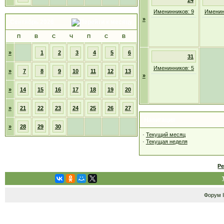
24
Именинников: 9
Именин
»
Сентябрь 2026
П
В
С
Ч
П
С
В
»
1
2
3
4
5
6
31
Именинников: 5
»
7
8
9
10
11
12
13
»
»
14
15
16
17
18
19
20
»
21
22
23
24
25
26
27
Навигация
»
28
29
30
·
Текущий месяц
·
Текущая неделя
Р
Форум