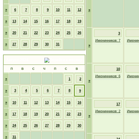
»
6
7
8
9
10
11
12
»
»
13
14
15
16
17
18
19
»
20
21
22
23
24
25
26
3
Именинников: 7
Именин
»
27
28
29
30
31
»
Август 2026
П
В
С
Ч
П
С
В
10
Именинников: 6
Именин
»
1
2
»
3
4
5
6
7
8
»
9
»
10
11
12
13
14
15
16
17
Именинников: 2
Именин
»
17
18
19
20
21
22
23
»
»
24
25
26
27
28
29
30
»
31