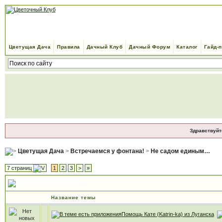
Цветущая Дача
Правила
Дачный Клуб
Дачный Форум
Каталог
Гайд-
Здравствуйт
Цветущая Дача
>
Встречаемся у фонтана!
>
Не садом единым…
7 страниц
1
2
3
>
»
Не садом единым…
Название темы
Помощь Кате (Katrin-ka) из Луганска