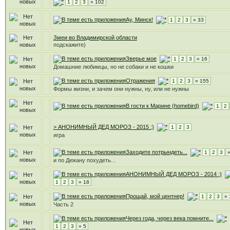
1
2
3
» 102
Ау, Минск!
1
2
3
» 33
Змеи во Владимирской области
подскажите)
Зверье мое
1
2
3
» 16
Домашние любимцы, но не собаки и не кошки
Отражения
1
2
3
» 155
Формы жизни, и зачем они нужны, ну, или не нужны
В гости к Марине (homebird)
1
2
> АНОНИМНЫЙ ДЕД МОРОЗ - 2015 :)
1
2
3
игра
Заходите потрындеть...
1
2
3
и по Дюкану похудеть...
АНОНИМНЫЙ ДЕД МОРОЗ - 2014 :)
1
2
3
» 18
Прощай, мой центнер!
1
2
3
» 
Часть 2
Через года, через века помните...
1
2
3
» 5