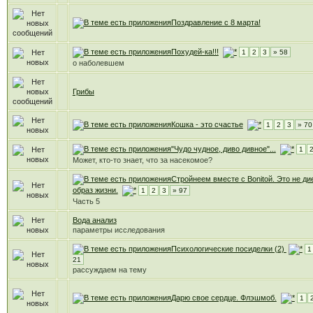
Поздравление с 8 марта!
Похудей-ка!!!
1
2
3
» 58
о наболевшем
Грибы
Кошка - это счастье
1
2
3
» 70
"Чудо чудное, диво дивное"...
1
Может, кто-то знает, что за насекомое?
Стройнеем вместе с Bonitoй. Это не дие
образ жизни.
1
2
3
» 97
Часть 5
Вода анализ
параметры исследования
Психологические посиделки (2)
1
21
рассуждаем на тему
Дарю свое сердце. Флэшмоб.
1