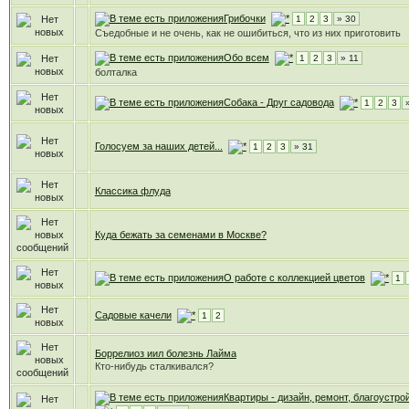
Грибочки
1
2
3
» 30
Съедобные и не очень, как не ошибиться, что из них приготовить
Обо всем
1
2
3
» 11
болталка
Собака - Друг садовода
1
2
3
Голосуем за наших детей...
1
2
3
» 31
Классика флуда
Куда бежать за семенами в Москве?
О работе с коллекцией цветов
1
Садовые качели
1
2
Боррелиоз иил болезнь Лайма
Кто-нибудь сталкивался?
Квартиры - дизайн, ремонт, благоустрой