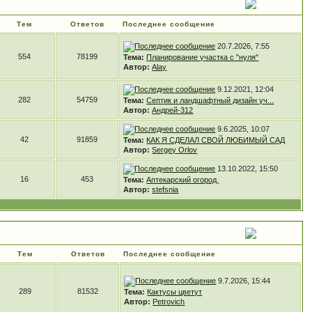
Тем
Ответов
Последнее сообщение
20.7.2026, 7:55
554
78199
Тема:
Планирование участка с "нуля"
Автор:
Alay
9.12.2021, 12:04
282
54759
Тема:
Септик и ландшафтный дизайн уч...
Автор:
Андрей-312
9.6.2025, 10:07
42
91859
Тема:
КАК Я СДЕЛАЛ СВОЙ ЛЮБИМЫЙ САД
Автор:
Sergey Orlov
13.10.2022, 15:50
16
453
Тема:
Аптекарский огород.
Автор:
stefsnia
Тем
Ответов
Последнее сообщение
9.7.2026, 15:44
289
81532
Тема:
Кактусы цветут
Автор:
Petrovich