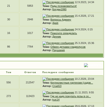
12.9.2023, 14:34
21
5953
Тема:
Рады познакомиться!
Автор:
Богдан1990
15.4.2026, 17:21
30
2948
Тема:
Вопросы Админу
Автор:
Ария
24.9.2024, 0:15
16
1017
Тема:
Помогите определить
Автор:
Дачник
25.3.2024, 15:36
86
7764
Тема:
Обмен детками гладиолусов
Автор:
Раушания
Тем
Ответов
Последнее сообщение
10.2.2026, 23:04
556
212547
Тема:
Крупнолистные гортензии (садов...
Автор:
Cruel13
21.11.2023, 9:55
273
113423
Тема:
Где не надо покупать розы в се...
Автор:
kus14
29.6.2026, 17:13