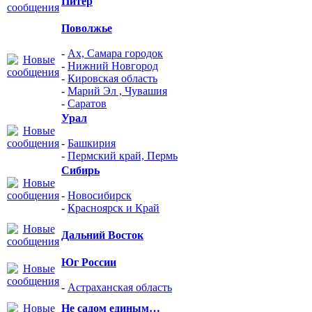
Питер
Поволжье
-
Ах, Самара городок
-
Нижний Новгород
-
Кировская область
-
Марий Эл , Чувашия
-
Саратов
Урал
-
Башкирия
-
Пермский край, Пермь
Сибирь
-
Новосибирск
-
Красноярск и Край
Дальний Восток
Юг России
-
Астраханская область
Не садом единым…