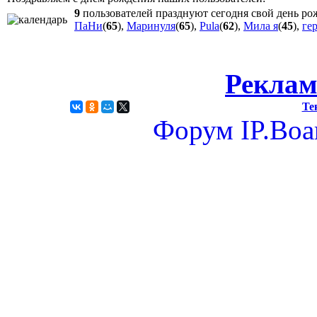
9
пользователей празднуют сегодня свой день ро
ПаНи
(
65
),
Маринуля
(
65
),
Pula
(
62
),
Мила я
(
45
),
ге
Реклам
Те
Форум
IP.Boa