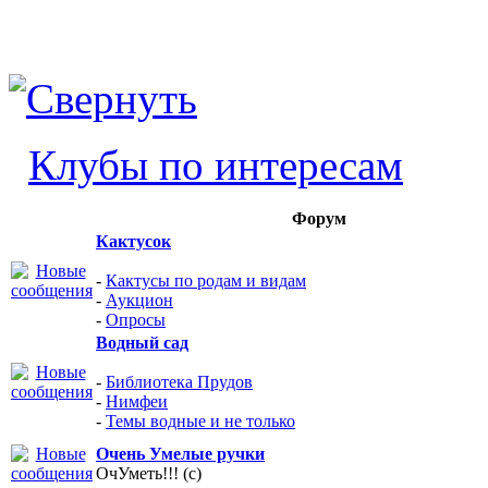
Клубы по интересам
Форум
Кактусок
-
Кактусы по родам и видам
-
Аукцион
-
Опросы
Водный сад
-
Библиотека Прудов
-
Нимфеи
-
Темы водные и не только
Очень Умелые ручки
ОчУметь!!! (с)