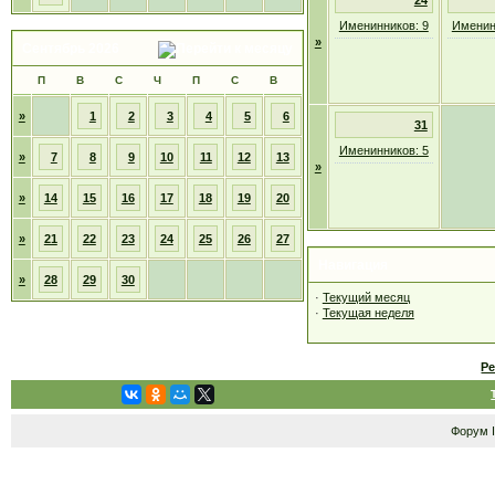
24
Именинников: 9
Именин
»
Сентябрь 2026
П
В
С
Ч
П
С
В
»
1
2
3
4
5
6
31
Именинников: 5
»
7
8
9
10
11
12
13
»
»
14
15
16
17
18
19
20
»
21
22
23
24
25
26
27
Навигация
»
28
29
30
·
Текущий месяц
·
Текущая неделя
Р
Форум