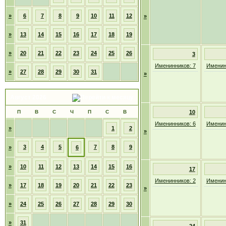
»
6
7
8
9
10
11
12
»
»
13
14
15
16
17
18
19
»
20
21
22
23
24
25
26
3
Именинников: 7
Именин
»
27
28
29
30
31
»
Август 2026
П
В
С
Ч
П
С
В
10
Именинников: 6
Именин
»
1
2
»
3
4
5
7
8
9
»
6
»
10
11
12
13
14
15
16
17
Именинников: 2
Именин
»
17
18
19
20
21
22
23
»
»
24
25
26
27
28
29
30
»
31