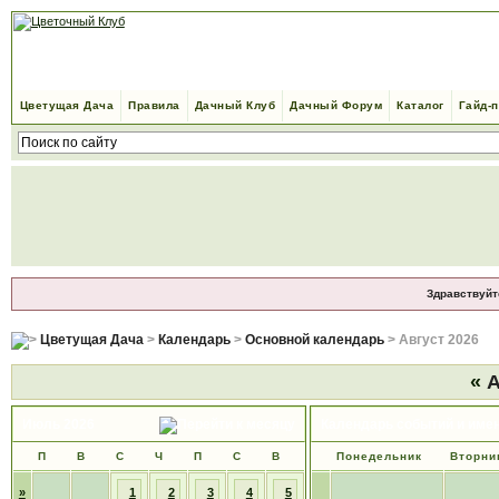
Цветущая Дача
Правила
Дачный Клуб
Дачный Форум
Каталог
Гайд-
Здравствуйт
Цветущая Дача
>
Календарь
>
Основной календарь
> Август 2026
«
А
Июль 2026
Календарь событий и име
П
В
С
Ч
П
С
В
Понедельник
Вторни
»
1
2
3
4
5