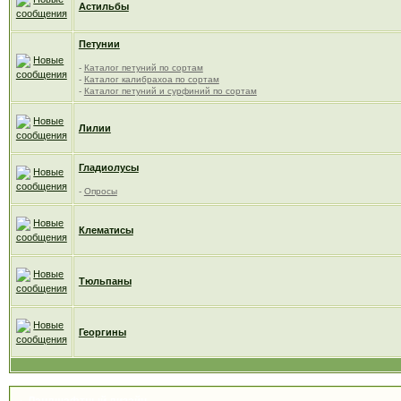
Астильбы
Петунии
-
Каталог петуний по сортам
-
Каталог калибрахоа по сортам
-
Каталог петуний и сурфиний по сортам
Лилии
Гладиолусы
-
Опросы
Клематисы
Тюльпаны
Георгины