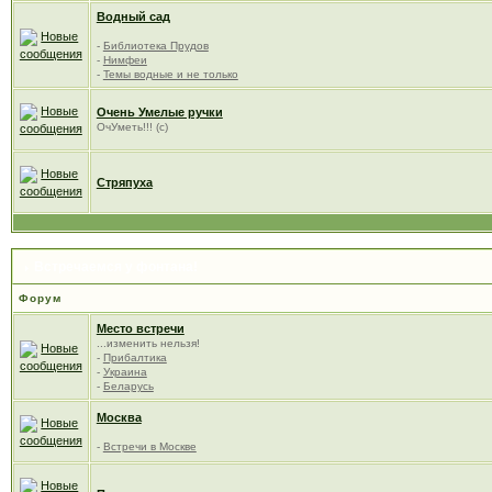
Водный сад
-
Библиотека Прудов
-
Нимфеи
-
Темы водные и не только
Очень Умелые ручки
ОчУметь!!! (с)
Стряпуха
Встречаемся у фонтана!
Форум
Место встречи
...изменить нельзя!
-
Прибалтика
-
Украина
-
Беларусь
Москва
-
Встречи в Москве