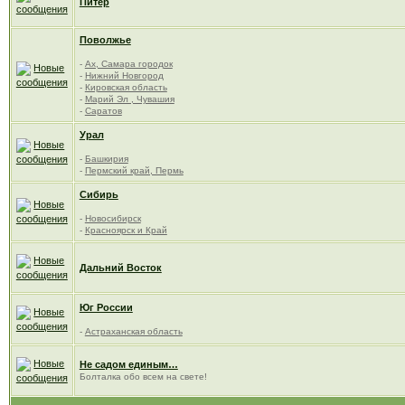
Питер
Поволжье
-
Ах, Самара городок
-
Нижний Новгород
-
Кировская область
-
Марий Эл , Чувашия
-
Саратов
Урал
-
Башкирия
-
Пермский край, Пермь
Сибирь
-
Новосибирск
-
Красноярск и Край
Дальний Восток
Юг России
-
Астраханская область
Не садом единым…
Болталка обо всем на свете!