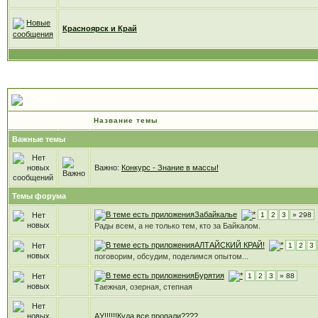
Красноярск и Край
Сибирь
Название темы
Важные темы
Важно:
Конкурс - Знание в массы!
Темы форума
Забайкалье
1
2
3
» 298
Рады всем, а не только тем, кто за Байкалом.
АЛТАЙСКИЙ КРАЙ!
1
2
3
поговорим, обсудим, поделимся опытом...
Бурятия
1
2
3
» 88
Таежная, озерная, степная
АУ!!!!!!Куда все пропали????