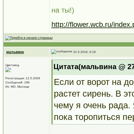
на ты!)
http://flower.wcb.ru/ind
мальвина
31.5.2016, 6:18
Цитата(мальвина @ 27.
Цветовод
Регистрация: 12.5.2009
Если от ворот на до
Сообщений: 199
Из: МО, Мытищи
растет сирень. В эт
чему я очень рада. 
пока торопиться пе