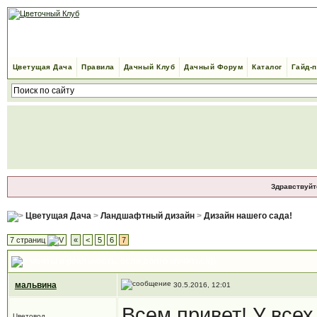
Цветущая Дача
Правила
Дачный Клуб
Дачный Форум
Каталог
Гайд-
Здравствуйт
Цветущая Дача
>
Ландшафтный дизайн
>
Дизайн нашего сада!
7 страниц
«
<
5
6
7
мечты и реальность
, если долго мучиться))
мальвина
30.5.2016, 12:01
Всем привет! У всех
Цветовод