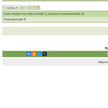
7 страниц
«
<
5
6
7
1
чел. читают эту тему (гостей: 1, скрытых пользователей: 0)
Пользователей:
0
Р
Форум