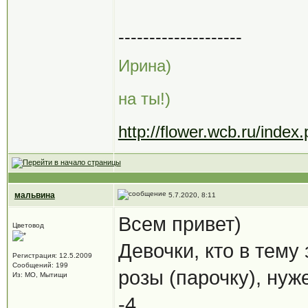
--------------------
Ирина)
на ты!)
http://flower.wcb.ru/ind
мальвина
5.7.2020, 8:11
Всем привет)
Цветовод
Девочки, кто в тему
Регистрация: 12.5.2009
Сообщений: 199
розы (парочку), нуж
Из: МО, Мытищи
-4.