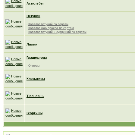
Астильбы
Петунии
-
Каталог петуний по сортам
-
Каталог калибрахоа по сортам
-
Каталог петуний и сурфиний по сортам
Лилии
Гладиолусы
-
Опросы
Клематисы
Тюльпаны
Георгины