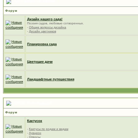
Ландшафтный дизайн
Форум
Дизайн нашего сада!
Поэзия садов, любовью сотворенных.
-
Общие вопросы дизайна
-
Дизайн цветников
Планировка сада
Цветущие дачи
Ландшафтные путешествия
Клубы по интересам
Форум
Кактусок
-
Кактусы по родам и видам
-
Аукцион
-
Опросы