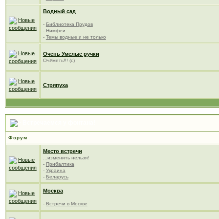
Водный сад
-
Библиотека Прудов
-
Нимфеи
-
Темы водные и не только
Очень Умелые ручки
ОчУметь!!! (с)
Стряпуха
Встречаемся у фонтана!
Форум
Место встречи
...изменить нельзя!
-
Прибалтика
-
Украина
-
Беларусь
Москва
-
Встречи в Москве