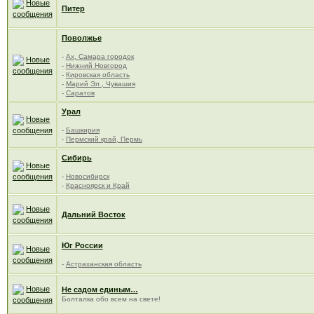
Питер
Поволжье
-
Ах, Самара городок
-
Нижний Новгород
-
Кировская область
-
Марий Эл , Чувашия
-
Саратов
Урал
-
Башкирия
-
Пермский край, Пермь
Сибирь
-
Новосибирск
-
Красноярск и Край
Дальний Восток
Юг России
-
Астраханская область
Не садом единым…
Болталка обо всем на свете!