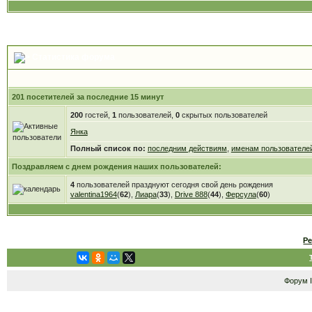
Статистика форума
201 посетителей за последние 15 минут
200
гостей,
1
пользователей,
0
скрытых пользователей
Янка
Полный список по:
последним действиям
,
именам пользователе
Поздравляем с днем рождения наших пользователей:
4
пользователей празднуют сегодня свой день рождения
valentina1964
(
62
),
Лиара
(
33
),
Drive 888
(
44
),
Ферсула
(
60
)
Р
Форум