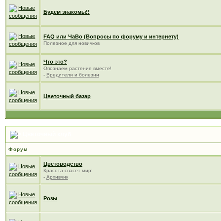
Будем знакомы!!
FAQ или ЧаВо (Вопросы по форуму и интернету)
Полезное для новичков
Что это?
Опознаем растение вместе!
-
Вредители и болезни
Цветочный базар
Цветочный клуб
Форум
Цветоводство
Красота спасет мир!
-
Архивчик
Розы