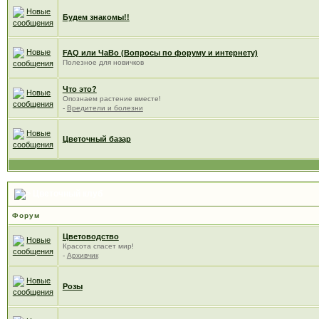
Будем знакомы!!
FAQ или ЧаВо (Вопросы по форуму и интернету)
Полезное для новичков
Что это?
Опознаем растение вместе!
-
Вредители и болезни
Цветочный базар
Цветочный клуб
Форум
Цветоводство
Красота спасет мир!
-
Архивчик
Розы