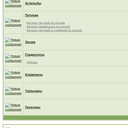
Астильбы
Петунии
-
Каталог петуний по сортам
-
Каталог калибрахоа по сортам
-
Каталог петуний и сурфиний по сортам
Лилии
Гладиолусы
-
Опросы
Клематисы
Тюльпаны
Георгины