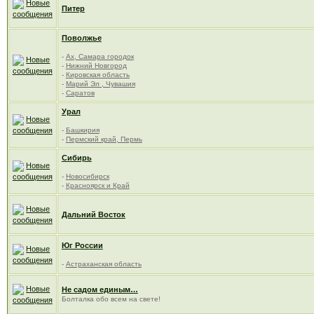
Питер
Поволжье
-
Ах, Самара городок
-
Нижний Новгород
-
Кировская область
-
Марий Эл , Чувашия
-
Саратов
Урал
-
Башкирия
-
Пермский край, Пермь
Сибирь
-
Новосибирск
-
Красноярск и Край
Дальний Восток
Юг России
-
Астраханская область
Не садом единым…
Болталка обо всем на свете!