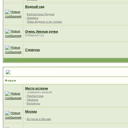
Водный сад
-
Библиотека Прудов
-
Нимфеи
-
Темы водные и не только
Очень Умелые ручки
ОчУметь!!! (с)
Стряпуха
Встречаемся у фонтана!
Форум
Место встречи
...изменить нельзя!
-
Прибалтика
-
Украина
-
Беларусь
Москва
-
Встречи в Москве