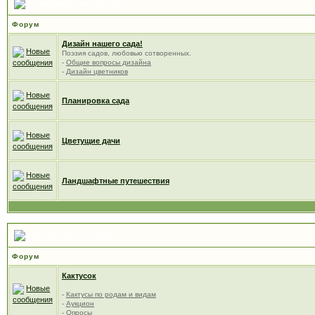
Ландшафтный дизайн
Форум
Дизайн нашего сада!
Поэзия садов, любовью сотворенных.
-
Общие вопросы дизайна
-
Дизайн цветников
Планировка сада
Цветущие дачи
Ландшафтные путешествия
Клубы по интересам
Форум
Кактусок
-
Кактусы по родам и видам
-
Аукцион
-
Опросы