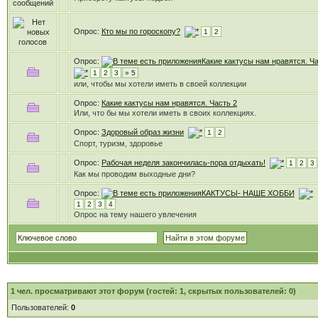
Опрос:
Кто мы по гороскопу?
1
2
Опрос:
Какие кактусы нам нравятся. Ча
1
2
3
» 5
или, чтобы мы хотели иметь в своей коллекции
Опрос:
Какие кактусы нам нравятся. Часть 2
Или, что бы мы хотели иметь в своих коллекциях.
Опрос:
Здоровый образ жизни
1
2
Спорт, туризм, здоровье
Опрос:
Рабочая неделя закончилась-пора отдыхать!
1
2
3
Как мы проводим выходные дни?
Опрос:
КАКТУСЫ- НАШЕ ХОББИ
1
2
3
4
Опрос на тему нашего увлечения
1
чел. просматривают этот форум (гостей: 1, скрытых пользователей: 0)
Пользователей:
0