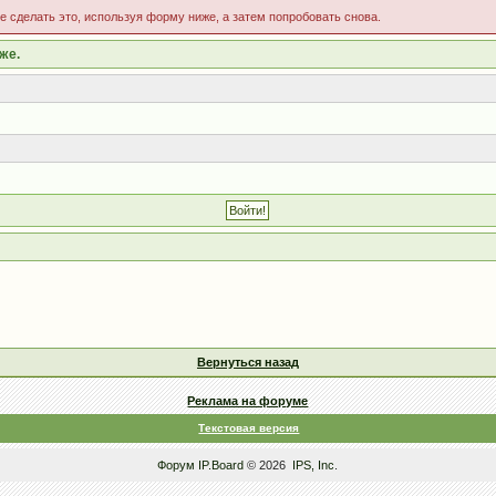
те сделать это, используя форму ниже, а затем попробовать снова.
же.
Вернуться назад
Реклама на форуме
Текстовая версия
Форум
IP.Board
© 2026
IPS, Inc
.