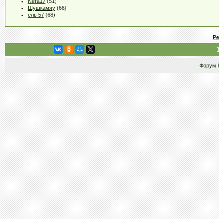
Nera17
(51)
Шушкамяу
(66)
ель 57
(68)
Р
Форум