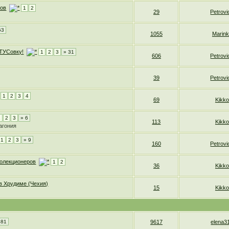
сов
1
2
29
Petrovi
53
1055
Marin
КТУСовку!
1
2
3
» 31
606
Petrovi
39
Petrovi
1
2
3
4
69
Kikko
1
2
3
» 6
113
Kikko
агония
1
2
3
» 9
160
Petrovi
олекционеров
1
2
36
Kikko
 в Хрудиме (Чехия)
15
Kikko
481
9617
elena3