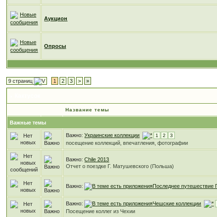
Аукцион
Опросы
9 страниц
1
2
3
>
»
Кактусок
Название темы
Важные темы
Важно:
Украинские коллекции
1
2
3
посещение коллекций, впечатления, фотографии
Важно:
Chile 2013
Отчет о поездке Г. Матушевского (Польша)
Важно:
Последнее путешествие 
Важно:
Чешские коллекции
Посещение коллег из Чехии