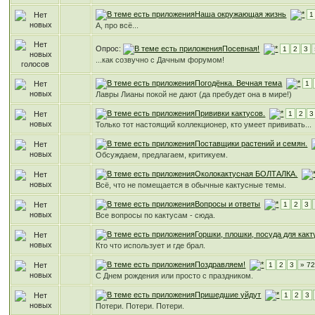
Наша окружающая жизнь
1
А, про всё...
Опрос:
Посевная!
1
2
3
...как созвучно с Дачным форумом!
Погодёнка. Вечная тема
1
Лавры Лианы покой не дают (да пребудет она в мире!)
Прививки кактусов.
1
2
3
Только тот настоящий коллекционер, кто умеет прививать...
Поставщики растений и семян.
Обсуждаем, предлагаем, критикуем.
Околокактусная БОЛТАЛКА.
Всё, что не помещается в обычные кактусные темы.
Вопросы и ответы
1
2
3
Все вопросы по кактусам - сюда.
Горшки, плошки, посуда для какт
Кто что использует и где брал.
Поздравляем!
1
2
3
» 7
С Днем рождения или просто с праздником.
Пришедшие уйдут
1
2
3
Потери. Потери. Потери.