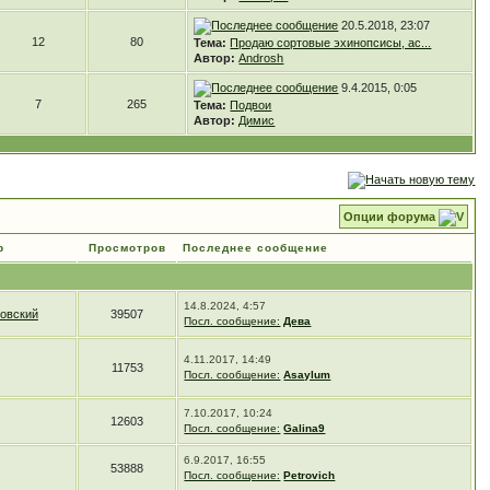
20.5.2018, 23:07
12
80
Тема:
Продаю сортовые эхинопсисы, ас...
Автор:
Androsh
9.4.2015, 0:05
7
265
Тема:
Подвои
Автор:
Димис
Опции форума
р
Просмотров
Последнее сообщение
14.8.2024, 4:57
товский
39507
Посл. сообщение:
Дева
4.11.2017, 14:49
11753
Посл. сообщение:
Asaylum
7.10.2017, 10:24
12603
Посл. сообщение:
Galina9
6.9.2017, 16:55
53888
Посл. сообщение:
Petrovich