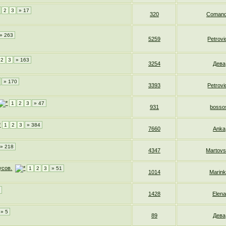
2
3
» 17
320
Comand
» 263
5259
Petrovi
2
3
» 163
3254
Дева
» 170
3393
Petrovi
1
2
3
» 47
931
bosso
1
2
3
» 384
7660
Anka
» 218
4347
Martov
усов.
1
2
3
» 51
1014
Marin
2
1428
Elena
» 5
89
Дева