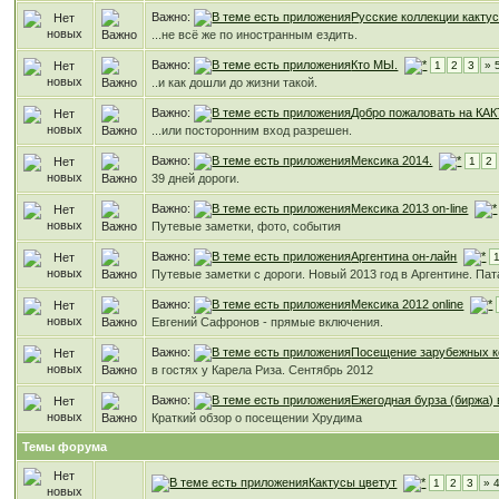
Важно:
Русские коллекции какту
...не всё же по иностранным ездить.
Важно:
Кто МЫ.
1
2
3
» 
..и как дошли до жизни такой.
Важно:
Добро пожаловать на КА
...или посторонним вход разрешен.
Важно:
Мексика 2014.
1
2
39 дней дороги.
Важно:
Мексика 2013 on-line
Путевые заметки, фото, события
Важно:
Аргентина он-лайн
Путевые заметки с дороги. Новый 2013 год в Аргентине. Пат
Важно:
Мексика 2012 online
Евгений Сафронов - прямые включения.
Важно:
Посещение зарубежных к
в гостях у Карела Риза. Сентябрь 2012
Важно:
Ежегодная бурза (биржа)
Краткий обзор о посещении Хрудима
Темы форума
Кактусы цветут
1
2
3
» 