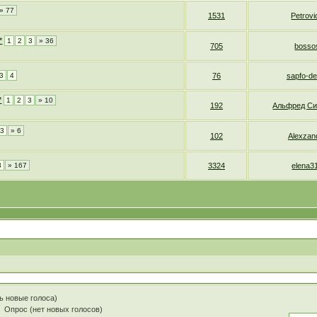
» 77
1531
Petrovi
1
2
3
» 36
705
bosso
3
4
76
sapfo-de
1
2
3
» 10
192
Альфред Си
3
» 6
102
Alexzan
3
» 167
3324
elena3
ь новые голоса)
Опрос (нет новых голосов)