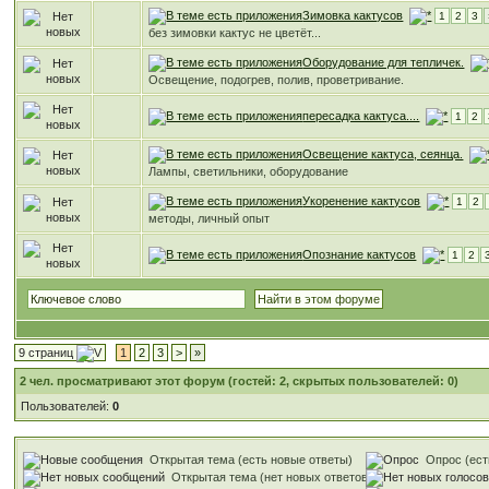
Зимовка кактусов
1
2
3
без зимовки кактус не цветёт...
Оборудование для тепличек.
Освещение, подогрев, полив, проветривание.
пересадка кактуса....
1
2
Освещение кактуса, сеянца.
Лампы, светильники, оборудование
Укоренение кактусов
1
2
методы, личный опыт
Опознание кактусов
1
2
9 страниц
1
2
3
>
»
2
чел. просматривают этот форум (гостей: 2, скрытых пользователей: 0)
Пользователей:
0
Открытая тема (есть новые ответы)
Опрос (ест
Открытая тема (нет новых ответов)