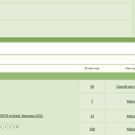
Ответов
Авто
58
Сергей рос
7
Kikko
ПЯТИ рублей. Мексика 2015
14
Kikko
1
2
3
» 6
106
Kikko