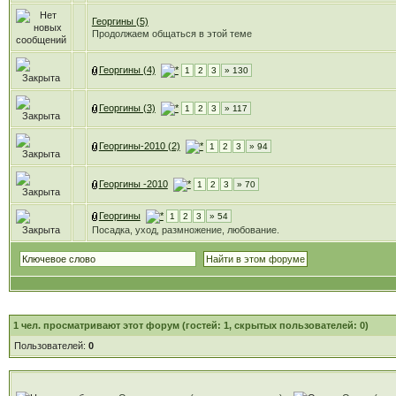
Георгины (5)
Продолжаем общаться в этой теме
Георгины (4)
1
2
3
» 130
Георгины (3)
1
2
3
» 117
Георгины-2010 (2)
1
2
3
» 94
Георгины -2010
1
2
3
» 70
Георгины
1
2
3
» 54
Посадка, уход, размножение, любование.
1
чел. просматривают этот форум (гостей: 1, скрытых пользователей: 0)
Пользователей:
0