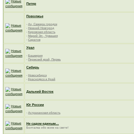
Питер
Поволжье
-
Ах, Самара городок
-
Нижний Новгород
-
Кировская область
-
Марий Эл , Чувашия
-
Саратов
Урал
-
Башкирия
-
Пермский край, Пермь
Сибирь
-
Новосибирск
-
Красноярск и Край
Дальний Восток
Юг России
-
Астраханская область
Не садом единым…
Болталка обо всем на свете!