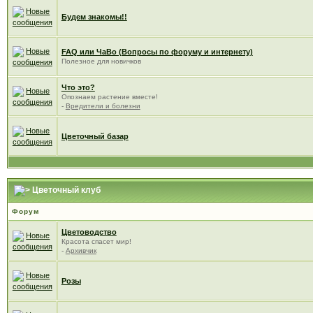
Будем знакомы!!
FAQ или ЧаВо (Вопросы по форуму и интернету)
Полезное для новичков
Что это?
Опознаем растение вместе!
-
Вредители и болезни
Цветочный базар
Цветочный клуб
Форум
Цветоводство
Красота спасет мир!
-
Архивчик
Розы