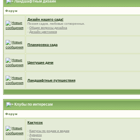
Ландшафтный дизайн
Форум
Дизайн нашего сада!
Поэзия садов, любовью сотворенных.
-
Общие вопросы дизайна
-
Дизайн цветников
Планировка сада
Цветущие дачи
Ландшафтные путешествия
Клубы по интересам
Форум
Кактусок
-
Кактусы по родам и видам
-
Аукцион
-
Опросы