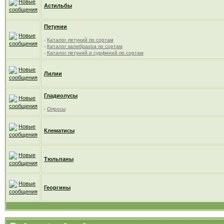
Астильбы
Петунии
-
Каталог петуний по сортам
-
Каталог калибрахоа по сортам
-
Каталог петуний и сурфиний по сортам
Лилии
Гладиолусы
-
Опросы
Клематисы
Тюльпаны
Георгины