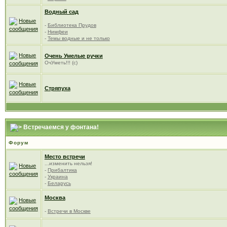
Водный сад
-
Библиотека Прудов
-
Нимфеи
-
Темы водные и не только
Очень Умелые ручки
ОчУметь!!! (с)
Стряпуха
Встречаемся у фонтана!
Форум
Место встречи
...изменить нельзя!
-
Прибалтика
-
Украина
-
Беларусь
Москва
-
Встречи в Москве