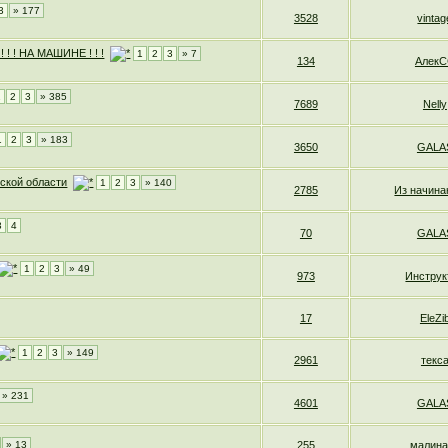
3
» 177
3528
vintag
! ! НА МАШИНЕ ! ! !
1
2
3
» 7
134
Алек
1
2
3
» 385
7689
Nelly
1
2
3
» 183
3650
GALA
ской области
1
2
3
» 140
2785
Из начин
3
4
70
GALA
1
2
3
» 49
973
Инструк
17
EleZi
1
2
3
» 149
2961
текс
» 231
4601
GALA
» 13
255
малина