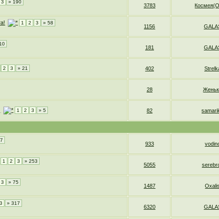
3
» 190
3783
Космея(О
а!
1
2
3
» 58
1156
GALA
10
181
GALA
2
3
» 21
402
Strelk
28
Женьк
)
1
2
3
» 5
82
samari
47
933
vodin
1
2
3
» 253
5055
serebr
3
» 75
1487
Oxali
3
» 317
6320
GALA