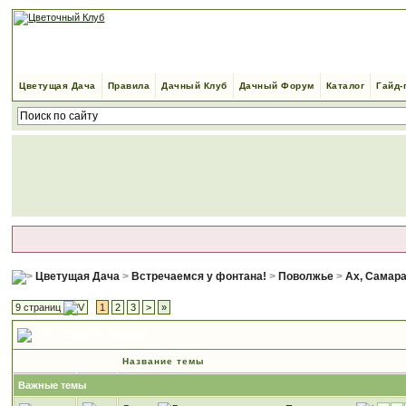
Цветущая Дача
Правила
Дачный Клуб
Дачный Форум
Каталог
Гайд-
Цветущая Дача
>
Встречаемся у фонтана!
>
Поволжье
>
Ах, Самара
9 страниц
1
2
3
>
»
Ах, Самара городок
Название темы
Важные темы