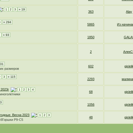
1
2
3
» 19
363
Alay
3
» 294
5865
Из начин
3
» 93
1850
GALA
2
Алек
 31
602
gjsleli
ших размеров
2
3
» 115
2293
малина
 2023г
1
2
3
4
68
gjsleli
 многолетники
53
1056
gjsleli
ягодные. Весна 2023
1
2
3
48
gjsleli
амбГоршки Р9-С5