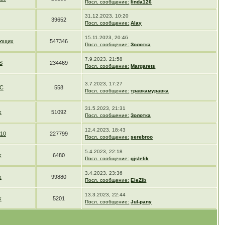
Посл. сообщение:
linda126
31.12.2023, 10:20
39652
Посл. сообщение:
Alay
15.11.2023, 20:46
ающих
547346
Посл. сообщение:
Золотка
7.9.2023, 21:58
S
234469
Посл. сообщение:
Margarets
3.7.2023, 17:27
СС
558
Посл. сообщение:
травкамуравка
31.5.2023, 21:31
k
51092
Посл. сообщение:
Золотка
12.4.2023, 18:43
10
227799
Посл. сообщение:
serebroo
5.4.2023, 22:18
k
6480
Посл. сообщение:
gjslelik
3.4.2023, 23:36
k
99880
Посл. сообщение:
EleZib
13.3.2023, 22:44
k
5201
Посл. сообщение:
Jul-pany