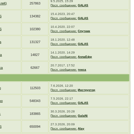
9.5.2025, 15:29
ляК)
257863
Посл. сообщение:
GALAS
15.4.2023, 20:47
S
134382
Посл. сообщение:
GALAS
10.4.2020, 22:07
S
102380
Посл. сообщение:
Спутник
18.1.2020, 12:48
a
131327
Посл. сообщение:
GALAS
14.1.2020, 14:29
а
14827
Посл. сообщение:
АллаЕфр
20.7.2017, 17:52
ka
62667
Посл. сообщение:
текса
7.6.2026, 12:20
o
112503
Посл. сообщение:
Инструктор
7.5.2026, 22:17
oo
548343
Посл. сообщение:
GALAS
30.3.2026, 20:28
s
183865
Посл. сообщение:
GalaNi
27.3.2026, 20:09
S
650094
Посл. сообщение:
Alay