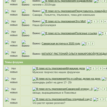
Важно:
Поздравлялки
1
2
начнем с 2015года
Важно:
Представьтесь пожалуйст
Самара , Тольятти, Ульяновск, тема для новеньких
Важно:
Это МЫ!
1
2
3
» 
Наша фотогалерея
Важно:
Полезные ссылки
1
Важно:
Самарская встреча в 2020 году
1
2
Важно:
КАТАЛОГ РАСТЕНИЙ ОЛЬГИ МАКАРОВОЙ(РЕЗЕДЫ
Темы форума
Мужицкие дела
1
2
3
» 
Мужское творчество наших форумчан
Что я сейчас делаю на даче
календарь работ на даче 17- 25г
Самарский огород - 3
1
2
овощи, выращиваемые в Поволжье
Наш плодовый сад-2
1
2
что растет кроме розочек?