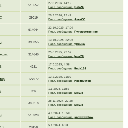
27.3.2026, 14:19
e
515557
Посл. сообщение:
GalaNi
20.3.2026, 12:42
СС
29019
Посл. сообщение:
АлекСС
22.10.2025, 17:09
914044
Посл. сообщение:
Путешественник
13.10.2025, 22:25
S
390355
Посл. сообщение:
умница
25.6.2025, 22:59
ающих
314646
Посл. сообщение:
lena28
17.5.2025, 4:58
S
4231
Посл. сообщение:
linda126
13.2.2025, 21:02
тор
127972
Посл. сообщение:
Инструктор
1.1.2025, 11:53
b
985
Посл. сообщение:
EleZib
25.11.2024, 22:25
а
340218
Посл. сообщение:
EleZib
4.6.2024, 10:50
S
515929
Посл. сообщение:
snowswallow
5.1.2024, 6:23
10
28158