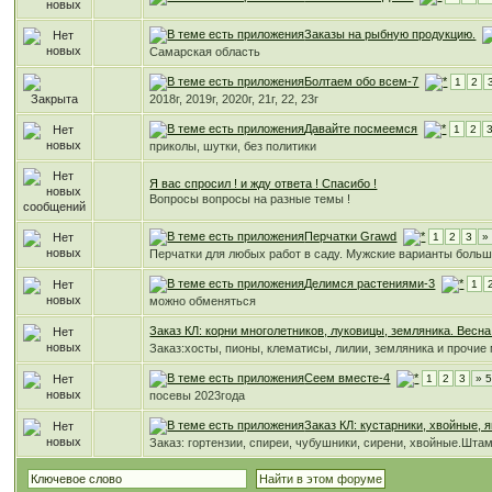
Заказы на рыбную продукцию.
Самарская область
Болтаем обо всем-7
1
2
2018г, 2019г, 2020г, 21г, 22, 23г
Давайте посмеемся
1
2
приколы, шутки, без политики
Я вас спросил ! и жду ответа ! Спасибо !
Вопросы вопросы на разные темы !
Перчатки Grawd
1
2
3
»
Перчатки для любых работ в саду. Мужские варианты боль
Делимся растениями-3
1
можно обменяться
Заказ КЛ: корни многолетников, луковицы, земляника. Весна
Заказ:хосты, пионы, клематисы, лилии, земляника и прочие
Сеем вместе-4
1
2
3
» 
посевы 2023года
Заказ КЛ: кустарники, хвойные, 
Заказ: гортензии, спиреи, чубушники, сирени, хвойные.Шт