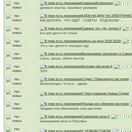
Самарский виноград
1
2
делимся опытом, хвалимся урожаем)
ЕДЕМ НА ДАЧУ НА ЭЛЕКТРИЧКЕ ! 
КАК ДОЕХАТЬ . ЧТО ИДЕТ . СОВЕТЫ . ПОДСКАЗКИ .....
Самара: что, где, почем-3
все для дачи и не только
Цветы на даче 2018-2026г
что у нас цветет в текущем году
Выращиваем землянику в Самар
сорта, заказы, обмен опытом
Болтаем обо всем-8
1
2
2024
Отдам / Обменяю(не растения)
Безвозмездно. То-есть - даром.
С Наступающим Новым Годом!
Продам или обменяю растения
продаем или обмениваем свои растения
Самарские розы-5
1
2
3
выращиваем розы в Поволжье
С НОВЫМ ГОДОМ!
1
2
3