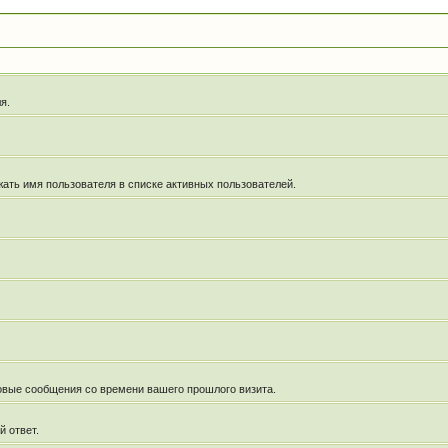
я.
жать имя пользователя в списке активных пользователей.
новые сообщения со времени вашего прошлого визита.
й ответ.