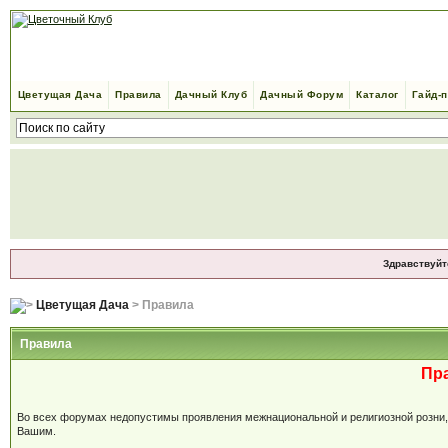
Цветущая Дача
Правила
Дачный Клуб
Дачный Форум
Каталог
Гайд-
Здравствуйт
Цветущая Дача
> Правила
Правила
Пр
Во всех форумах недопустимы проявления межнациональной и религиозной розни, м
Вашим.