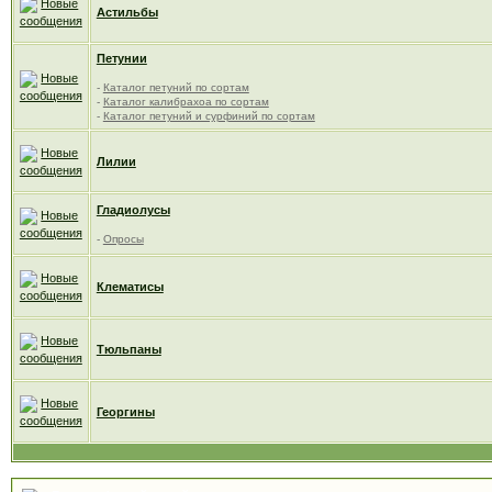
Астильбы
Петунии
-
Каталог петуний по сортам
-
Каталог калибрахоа по сортам
-
Каталог петуний и сурфиний по сортам
Лилии
Гладиолусы
-
Опросы
Клематисы
Тюльпаны
Георгины