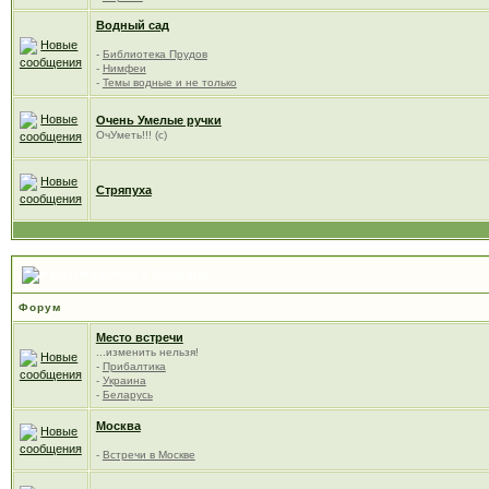
Водный сад
-
Библиотека Прудов
-
Нимфеи
-
Темы водные и не только
Очень Умелые ручки
ОчУметь!!! (с)
Стряпуха
Встречаемся у фонтана!
Форум
Место встречи
...изменить нельзя!
-
Прибалтика
-
Украина
-
Беларусь
Москва
-
Встречи в Москве