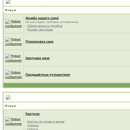
Ландшафтный дизайн
Форум
Дизайн нашего сада!
Поэзия садов, любовью сотворенных.
-
Общие вопросы дизайна
-
Дизайн цветников
Планировка сада
Цветущие дачи
Ландшафтные путешествия
Клубы по интересам
Форум
Кактусок
-
Кактусы по родам и видам
-
Аукцион
-
Опросы