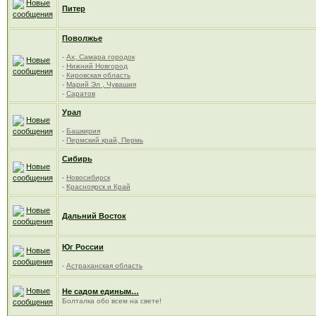
Питер
Поволжье
-
Ах, Самара городок
-
Нижний Новгород
-
Кировская область
-
Марий Эл , Чувашия
-
Саратов
Урал
-
Башкирия
-
Пермский край, Пермь
Сибирь
-
Новосибирск
-
Красноярск и Край
Дальний Восток
Юг России
-
Астраханская область
Не садом единым…
Болталка обо всем на свете!