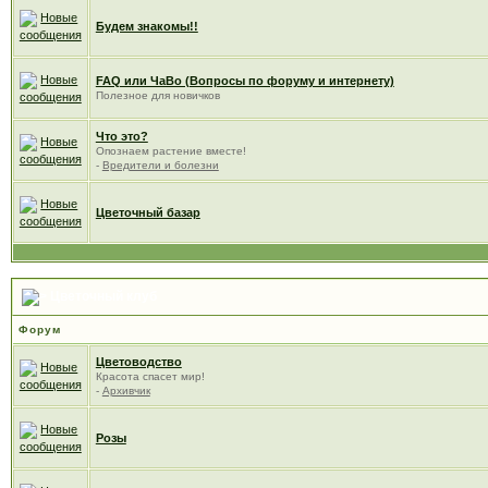
Будем знакомы!!
FAQ или ЧаВо (Вопросы по форуму и интернету)
Полезное для новичков
Что это?
Опознаем растение вместе!
-
Вредители и болезни
Цветочный базар
Цветочный клуб
Форум
Цветоводство
Красота спасет мир!
-
Архивчик
Розы