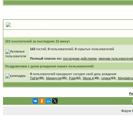
Статистика форума
163 посетителей за последние 15 минут
163
гостей,
0
пользователей,
0
скрытых пользователей
Полный список по:
последним действиям
,
именам пользователе
Поздравляем с днем рождения наших пользователей:
9
пользователей празднуют сегодня свой день рождения
ПаНи
(
65
),
Маринуля
(
65
),
Pula
(
62
),
Мила я
(
45
),
герма
(
63
),
Magdalen
Р
Форум