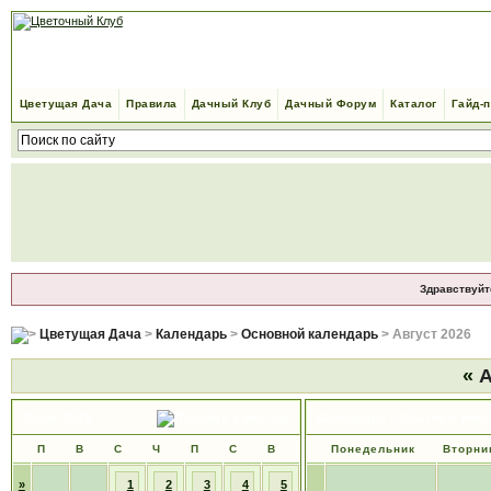
Цветущая Дача
Правила
Дачный Клуб
Дачный Форум
Каталог
Гайд-
Здравствуйт
Цветущая Дача
>
Календарь
>
Основной календарь
> Август 2026
«
А
Июль 2026
Календарь событий и име
П
В
С
Ч
П
С
В
Понедельник
Вторни
»
1
2
3
4
5