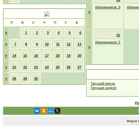
24
Именинников: 9
Именин
»
Сентябрь 2026
П
В
С
Ч
П
С
В
»
1
2
3
4
5
6
31
Именинников: 5
»
7
8
9
10
11
12
13
»
»
14
15
16
17
18
19
20
»
21
22
23
24
25
26
27
Навигация
»
28
29
30
·
Текущий месяц
·
Текущая неделя
Р
Форум