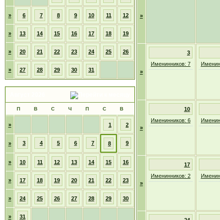
»
6
7
8
9
10
11
12
»
»
13
14
15
16
17
18
19
»
20
21
22
23
24
25
26
3
Именинников: 7
Именин
»
27
28
29
30
31
»
Август 2026
П
В
С
Ч
П
С
В
10
Именинников: 6
Именин
»
1
2
»
3
4
5
6
7
9
»
8
»
10
11
12
13
14
15
16
17
Именинников: 2
Именин
»
17
18
19
20
21
22
23
»
»
24
25
26
27
28
29
30
»
31