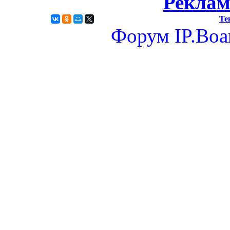
Реклам
Те
Форум
IP.Boa