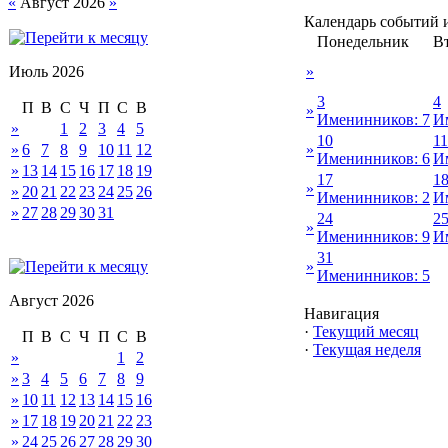
«
Август 2026
»
Календарь событий 
Понедельник
В
Июль 2026
»
3
4
П
В
С
Ч
П
С
В
»
Именинников: 7
И
»
1
2
3
4
5
10
11
»
6
7
8
9
10
11
12
»
Именинников: 6
И
»
13
14
15
16
17
18
19
17
1
»
»
20
21
22
23
24
25
26
Именинников: 2
И
»
27
28
29
30
31
24
2
»
Именинников: 9
И
31
»
Именинников: 5
Август 2026
Навигация
·
Текущий месяц
П
В
С
Ч
П
С
В
·
Текущая неделя
»
1
2
»
3
4
5
6
7
8
9
»
10
11
12
13
14
15
16
»
17
18
19
20
21
22
23
»
24
25
26
27
28
29
30