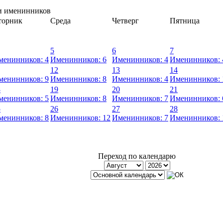
и именинников
торник
Среда
Четверг
Пятница
5
6
7
менинников: 4
Именинников: 6
Именинников: 4
Именинников: 
12
13
14
менинников: 9
Именинников: 8
Именинников: 4
Именинников: 
8
19
20
21
менинников: 5
Именинников: 8
Именинников: 7
Именинников: 
5
26
27
28
менинников: 8
Именинников: 12
Именинников: 7
Именинников: 
Переход по календарю