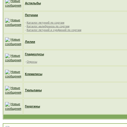
Астильбы
Петунии
-
Каталог петуний по сортам
-
Каталог калибрахоа по сортам
-
Каталог петуний и сурфиний по сортам
Лилии
Гладиолусы
-
Опросы
Клематисы
Тюльпаны
Георгины