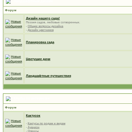
Ландшафтный дизайн
Форум
Дизайн нашего сада!
Поэзия садов, любовью сотворенных.
-
Общие вопросы дизайна
-
Дизайн цветников
Планировка сада
Цветущие дачи
Ландшафтные путешествия
Клубы по интересам
Форум
Кактусок
-
Кактусы по родам и видам
-
Аукцион
-
Опросы