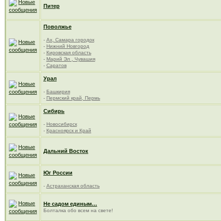
Питер
Поволжье
-
Ах, Самара городок
-
Нижний Новгород
-
Кировская область
-
Марий Эл , Чувашия
-
Саратов
Урал
-
Башкирия
-
Пермский край, Пермь
Сибирь
-
Новосибирск
-
Красноярск и Край
Дальний Восток
Юг России
-
Астраханская область
Не садом единым…
Болталка обо всем на свете!