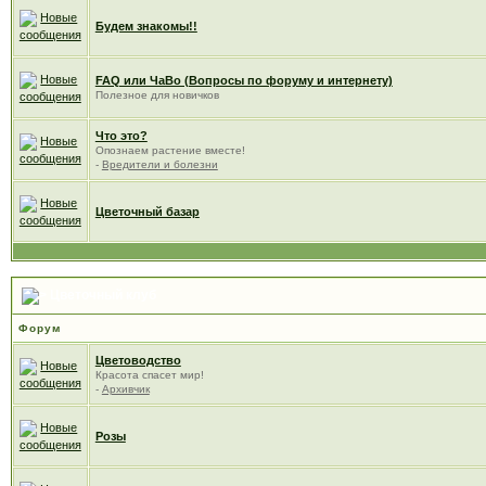
Будем знакомы!!
FAQ или ЧаВо (Вопросы по форуму и интернету)
Полезное для новичков
Что это?
Опознаем растение вместе!
-
Вредители и болезни
Цветочный базар
Цветочный клуб
Форум
Цветоводство
Красота спасет мир!
-
Архивчик
Розы