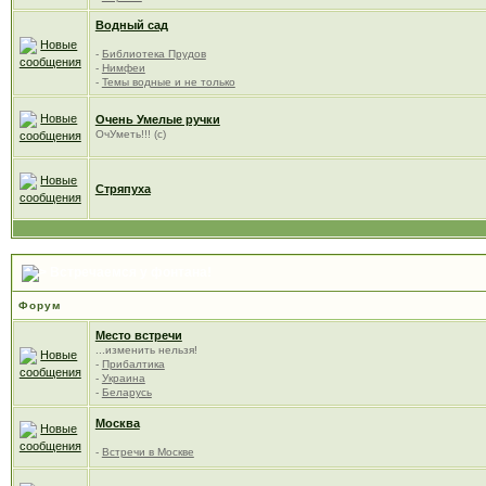
Водный сад
-
Библиотека Прудов
-
Нимфеи
-
Темы водные и не только
Очень Умелые ручки
ОчУметь!!! (с)
Стряпуха
Встречаемся у фонтана!
Форум
Место встречи
...изменить нельзя!
-
Прибалтика
-
Украина
-
Беларусь
Москва
-
Встречи в Москве