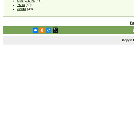
Светульчик
(45)
Умка
(40)
Лента
(49)
Р
Форум