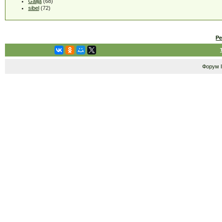
Galija
(68)
sibel
(72)
Р
Форум