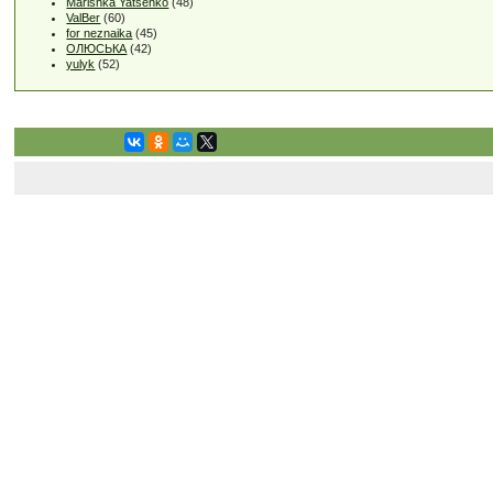
Marishka Yatsenko
(48)
ValBer
(60)
for neznaika
(45)
ОЛЮСЬКА
(42)
yulyk
(52)