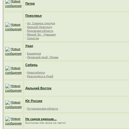
Питер
Поволжье
-
Ах, Самара городок
-
Нижний Новгород
-
Кировская область
-
Марий Эл , Чувашия
-
Саратов
Урал
-
Башкирия
-
Пермский край, Пермь
Сибирь
-
Новосибирск
-
Красноярск и Край
Дальний Восток
Юг России
-
Астраханская область
Не садом единым…
Болталка обо всем на свете!