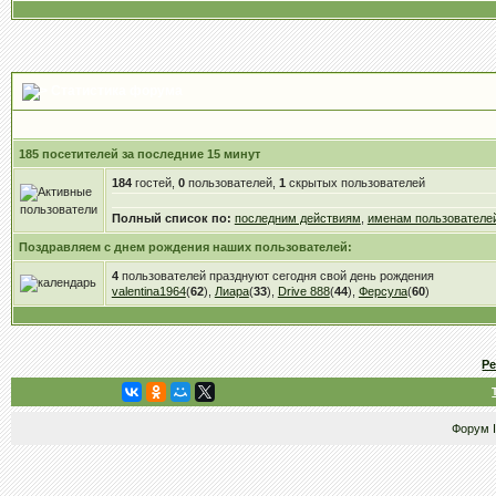
Статистика форума
185 посетителей за последние 15 минут
184
гостей,
0
пользователей,
1
скрытых пользователей
Полный список по:
последним действиям
,
именам пользователе
Поздравляем с днем рождения наших пользователей:
4
пользователей празднуют сегодня свой день рождения
valentina1964
(
62
),
Лиара
(
33
),
Drive 888
(
44
),
Ферсула
(
60
)
Р
Форум