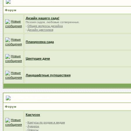
Ландшафтный дизайн
Форум
Дизайн нашего сада!
Поэзия садов, любовью сотворенных.
-
Общие вопросы дизайна
-
Дизайн цветников
Планировка сада
Цветущие дачи
Ландшафтные путешествия
Клубы по интересам
Форум
Кактусок
-
Кактусы по родам и видам
-
Аукцион
-
Опросы