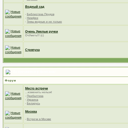
Водный сад
-
Библиотека Прудов
-
Нимфеи
-
Темы водные и не только
Очень Умелые ручки
ОчУметь!!! (с)
Стряпуха
Встречаемся у фонтана!
Форум
Место встречи
...изменить нельзя!
-
Прибалтика
-
Украина
-
Беларусь
Москва
-
Встречи в Москве