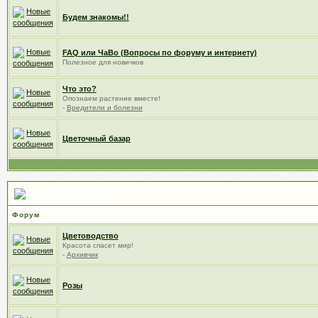
Будем знакомы!!
FAQ или ЧаВо (Вопросы по форуму и интернету)
Полезное для новичков
Что это?
Опознаем растение вместе!
-
Вредители и болезни
Цветочный базар
Цветочный клуб
Форум
Цветоводство
Красота спасет мир!
-
Архивчик
Розы