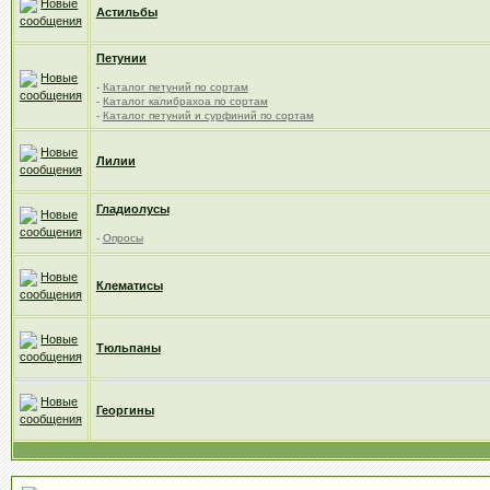
Астильбы
Петунии
-
Каталог петуний по сортам
-
Каталог калибрахоа по сортам
-
Каталог петуний и сурфиний по сортам
Лилии
Гладиолусы
-
Опросы
Клематисы
Тюльпаны
Георгины