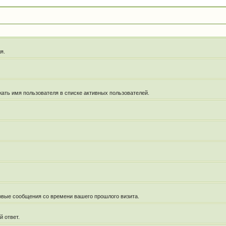
я.
жать имя пользователя в списке активных пользователей.
новые сообщения со времени вашего прошлого визита.
й ответ.