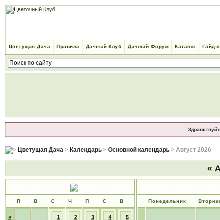
Цветущая Дача
Правила
Дачный Клуб
Дачный Форум
Каталог
Гайд-
Здравствуйт
Цветущая Дача
>
Календарь
>
Основной календарь
> Август 2026
«
А
Июль 2026
Календарь событий и име
П
В
С
Ч
П
С
В
Понедельник
Вторни
»
1
2
3
4
5