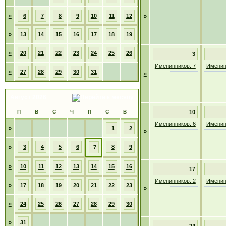
»
6
7
8
9
10
11
12
»
»
13
14
15
16
17
18
19
»
20
21
22
23
24
25
26
3
Именинников: 7
Именин
»
27
28
29
30
31
»
Август 2026
П
В
С
Ч
П
С
В
10
Именинников: 6
Именин
»
1
2
»
3
4
5
6
8
9
»
7
»
10
11
12
13
14
15
16
17
Именинников: 2
Именин
»
17
18
19
20
21
22
23
»
»
24
25
26
27
28
29
30
»
31