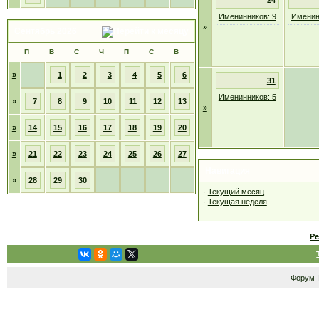
24
Именинников: 9
Именин
»
Сентябрь 2026
П
В
С
Ч
П
С
В
»
1
2
3
4
5
6
31
Именинников: 5
»
7
8
9
10
11
12
13
»
»
14
15
16
17
18
19
20
»
21
22
23
24
25
26
27
Навигация
»
28
29
30
·
Текущий месяц
·
Текущая неделя
Р
Форум