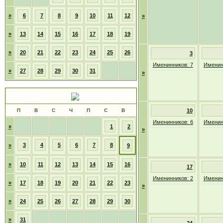
»
6
7
8
9
10
11
12
»
»
13
14
15
16
17
18
19
»
20
21
22
23
24
25
26
3
Именинников: 7
Именин
»
27
28
29
30
31
»
Август 2026
П
В
С
Ч
П
С
В
10
Именинников: 6
Именин
»
1
2
»
3
4
5
6
7
8
»
9
»
10
11
12
13
14
15
16
17
Именинников: 2
Именин
»
17
18
19
20
21
22
23
»
»
24
25
26
27
28
29
30
»
31