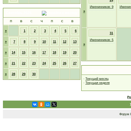
24
Именинников: 9
Именин
»
Сентябрь 2026
П
В
С
Ч
П
С
В
»
1
2
3
4
5
6
31
Именинников: 5
»
7
8
9
10
11
12
13
»
»
14
15
16
17
18
19
20
»
21
22
23
24
25
26
27
Навигация
»
28
29
30
·
Текущий месяц
·
Текущая неделя
Р
Форум