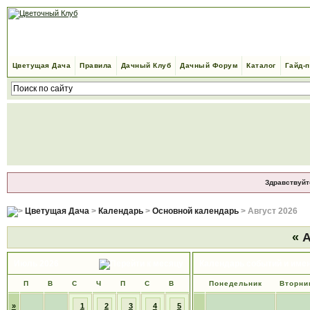
Цветущая Дача
Правила
Дачный Клуб
Дачный Форум
Каталог
Гайд-
Здравствуйт
Цветущая Дача
>
Календарь
>
Основной календарь
> Август 2026
«
А
Июль 2026
Календарь событий и име
П
В
С
Ч
П
С
В
Понедельник
Вторни
»
1
2
3
4
5