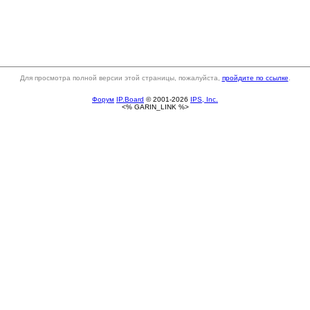
Для просмотра полной версии этой страницы, пожалуйста,
пройдите по ссылке
.
Форум
IP.Board
© 2001-2026
IPS, Inc.
<% GARIN_LINK %>