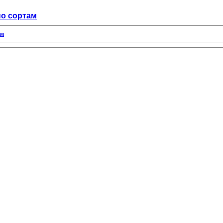
по сортам
ам