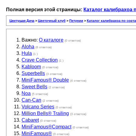
Полная версия этой страницы:
Каталог калибрахоа 
Цветущая Дача
>
Цветочный клуб
>
Петунии
>
Каталог калибрахоа по сорт
Важно:
О каталоге
(0 ответов)
Aloha
(6 ответов)
Hula
(1 )
Crave Collection
(1 )
Kabloom
(0 ответов)
Superbells
(3 ответов)
MiniFamous® Double
(4 ответов)
Sweet Bells
(2 ответов)
Noa
(5 ответов)
Can-Can
(2 ответов)
Volcano Series
(0 ответов)
Million Bells® Trailing
(3 ответов)
Cabaret
(0 ответов)
MiniFamous®Compact
(0 ответов)
MiniFamous®
(0 ответов)