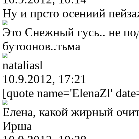
Ну и прсто осениий пейз
Это Снежный гусь.. не под
бутоонов..тьма
nataliasl
10.9.2012, 17:21
[quote name='ElenaZl' date
Елена, какой жирный очит
Ирша