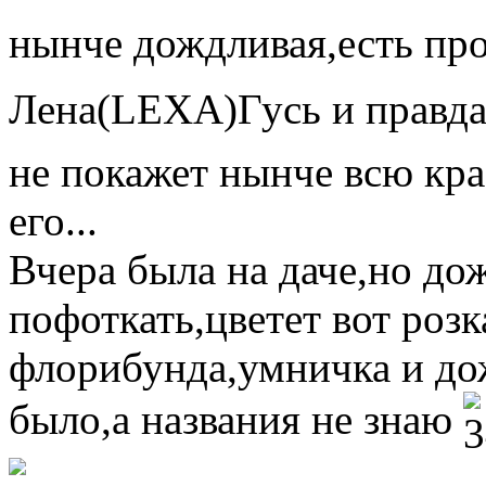
нынче дождливая,есть пр
Лена(LEXA)Гусь и правд
не покажет нынче всю кра
его...
Вчера была на даче,но дож
пофоткать,цветет вот розк
флорибунда,умничка и до
было,а названия не знаю