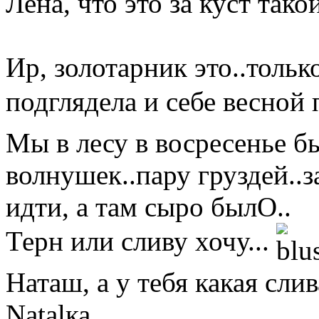
Лена, что это за куст так
Ир, золотарник это..тольк
подглядела и себе весной
Мы в лесу в восресенье б
волнушек..пару груздей..
идти, а там сыро былО..
Терн или сливу хочу...
Наташ, а у тебя какая сли
Natalка