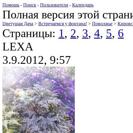
Помощь
-
Поиск
-
Пользователи
-
Календарь
Полная версия этой стра
Цветущая Дача
>
Встречаемся у фонтана!
>
Поволжье
>
Кировс
Страницы:
1
,
2
,
3
,
4
,
5
,
6
LEXA
3.9.2012, 9:57