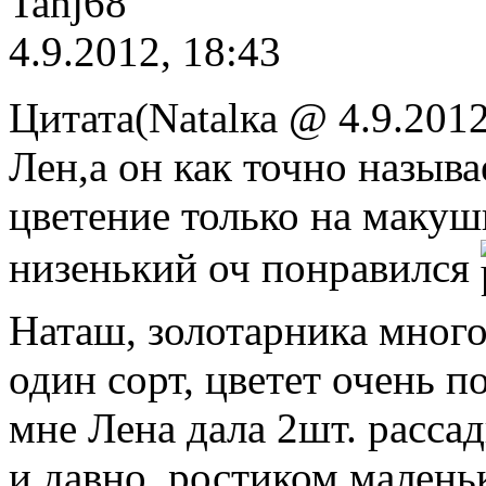
Tanj68
4.9.2012, 18:43
Цитата(Natalка @ 4.9.2012
Лен,а он как точно назыв
цветение только на макуш
низенький оч понравился
Наташ, золотарника много
один сорт, цветет очень п
мне Лена дала 2шт. расса
и давно, ростиком маленьк